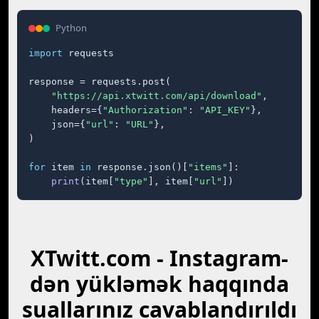
Python
import
 requests

response = requests.post(

"https://api.xtwitt.com/api/download"
,

    headers={
"Authorization"
: 
"API_KEY"
},

    json={
"url"
: 
"URL"
},

)

for
 item 
in
 response.json()[
"items"
]:

print
(item[
"type"
], item[
"url"
])
XTwitt.com - Instagram-
dən yükləmək haqqında
suallarınız cavablandırıldı