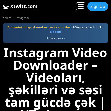
Xtwitt.com
Sign Up
Xtwitt
Instagram
Domeninizi başqalarından əvvəl satın alın
- 800+ genişləndirmələr
N6.com
Adları çıxarın
Instagram Video
Downloader –
Videoları,
şəkilləri və səsi
tam gücdə çək |