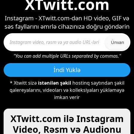
XTwitt.com
Instagram - XTwitt.com-dən HD video, GIF və
səs fayllarını əmrlə cihazınıza doğru göndərin
Ünvan
"You can add multiple URLs separated by commas."
İndi Yüklə
* Xtwitt sizə
istənilən şəkil
hostinq saytından şəkil
qalereyalarını, videoları və kolleksiyaları yükləməyə
imkan verir
XTwitt.com ilə Instagram
Video, Rəsm və Audionu