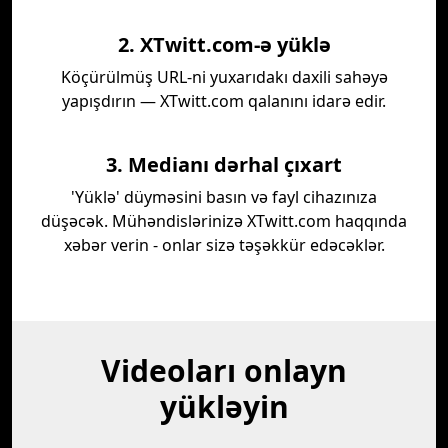
2. XTwitt.com-ə yüklə
Köçürülmüş URL-ni yuxarıdakı daxili sahəyə
yapışdırın — XTwitt.com qalanını idarə edir.
3. Medianı dərhal çıxart
'Yüklə' düyməsini basın və fayl cihazınıza
düşəcək. Mühəndislərinizə XTwitt.com haqqında
xəbər verin - onlar sizə təşəkkür edəcəklər.
Videoları onlayn
yükləyin