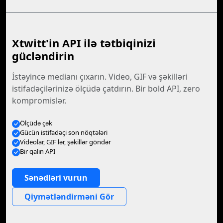
Xtwitt'in API ilə tətbiqinizi
gücləndirin
İstəyincə medianı çıxarın. Video, GIF və şəkilləri
istifadəçilərinizə ölçüdə çatdırın. Bir bold API, zero
kompromislər.
Ölçüdə çək
Gücün istifadəçi son nöqtələri
Videolar, GIF'lər, şəkillər göndər
Bir qalın API
Sənədləri vurun
Qiymətləndirməni Gör