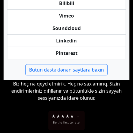
Bilibili
Vimeo
Soundcloud
Linkedin
Pinterest
Bütün dəstəklənən saytlara baxın
Biz heç nə qeyd etmirik. Heç nə saxlamırıq. Sizin
endirimləriniz qıfıllanır və bütünlüklə sizin səyyah
sessiyanızda idarə olunur.
★
★
★
★
★
-
Be the first to rate!