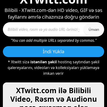
Bilibili - XTwitt.com-dən HD video, GIF və səs
fayllarını əmrlə cihazınıza doğru göndərin
Ünvan
"You can add multiple URLs separated by commas."
İndi Yüklə
* Xtwitt sizə
istənilən şəkil
hostinq saytından şəkil
qalereyalarını, videoları və kolleksiyaları yükləməyə
imkan verir
XTwitt.com ilə Bilibili
Video, Rəsm və Audionu