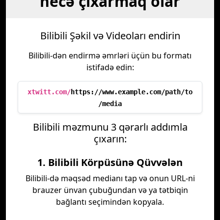
necə çıxarmaq olar
Bilibili Şəkil və Videoları endirin
Bilibili-dən endirmə əmrləri üçün bu formatı
istifadə edin:
xtwitt.com/
https://www.example.com/path/to
/media
Bilibili məzmunu 3 qərarlı addımla
çıxarın:
1. Bilibili Körpüsünə Qüvvələn
Bilibili-də məqsəd medianı tap və onun URL-ni
brauzer ünvan çubuğundan və ya tətbiqin
bağlantı seçimindən kopyala.