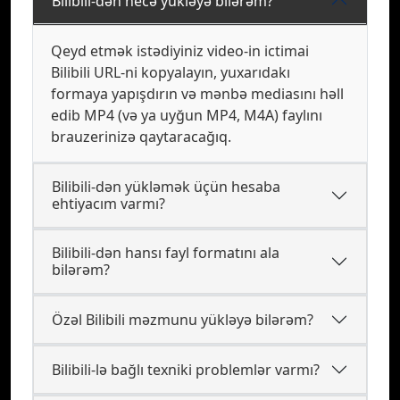
Bilibili-dən necə yükləyə bilərəm?
Qeyd etmək istədiyiniz video-in ictimai
Bilibili URL-ni kopyalayın, yuxarıdakı
formaya yapışdırın və mənbə mediasını həll
edib MP4 (və ya uyğun MP4, M4A) faylını
brauzerinizə qaytaracağıq.
Bilibili-dən yükləmək üçün hesaba
ehtiyacım varmı?
Bilibili-dən hansı fayl formatını ala
bilərəm?
Özəl Bilibili məzmunu yükləyə bilərəm?
Bilibili-lə bağlı texniki problemlər varmı?