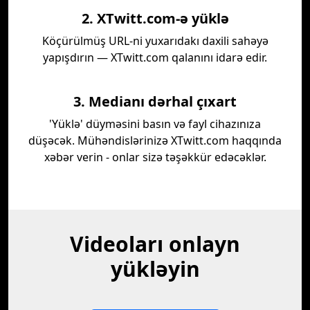
2. XTwitt.com-ə yüklə
Köçürülmüş URL-ni yuxarıdakı daxili sahəyə
yapışdırın — XTwitt.com qalanını idarə edir.
3. Medianı dərhal çıxart
'Yüklə' düyməsini basın və fayl cihazınıza
düşəcək. Mühəndislərinizə XTwitt.com haqqında
xəbər verin - onlar sizə təşəkkür edəcəklər.
Videoları onlayn
yükləyin