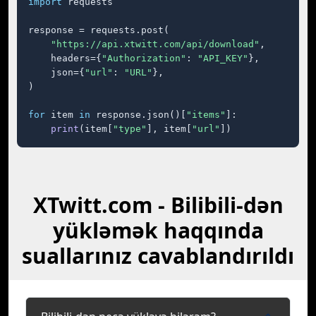
import
 requests

response = requests.post(

"https://api.xtwitt.com/api/download"
,

    headers={
"Authorization"
: 
"API_KEY"
},

    json={
"url"
: 
"URL"
},

)

for
 item 
in
 response.json()[
"items"
]:

print
(item[
"type"
], item[
"url"
])
XTwitt.com - Bilibili-dən
yükləmək haqqında
suallarınız cavablandırıldı