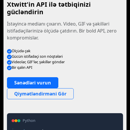
Xtwitt'in API ilə tətbiqinizi
gücləndirin
İstəyincə medianı çıxarın. Video, GIF və şəkilləri
istifadəçilərinizə ölçüdə çatdırın. Bir bold API, zero
kompromislər.
Ölçüdə çək
Gücün istifadəçi son nöqtələri
Videolar, GIF'lər, şəkillər göndər
Bir qalın API
Sənədləri vurun
Qiymətləndirməni Gör
Python