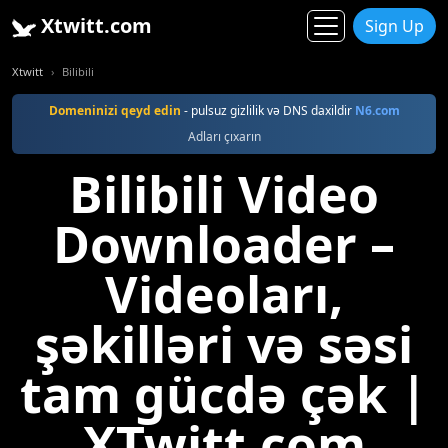
Xtwitt.com
Sign Up
Xtwitt
Bilibili
Domeninizi qeyd edin
- pulsuz gizlilik və DNS daxildir
N6.com
Adları çıxarın
Bilibili Video
Downloader –
Videoları,
şəkilləri və səsi
tam gücdə çək |
XTwitt.com