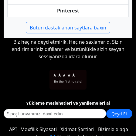
Pinterest
Bütün dəstəklənən saytlara baxın
Biz heç nə qeyd etmirik. Heç nə saxlamırıq. Sizin
endirimləriniz qıfıllanır və bütünlüklə sizin səyyah
sessiyanızda idarə olunur.
★
★
★
★
★
-
Be the first to rate!
Yükləmə məsləhətləri və yeniləmələri al
Qeyd Et
API
Məxfilik Siyasəti
Xidmət Şərtləri
Bizimlə əlaqə