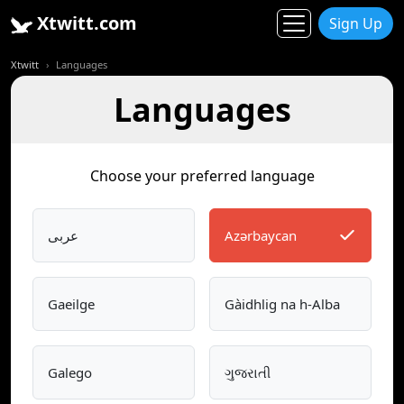
Xtwitt.com
Sign Up
Xtwitt
Languages
Languages
Choose your preferred language
عربى
Azərbaycan
Gaeilge
Gàidhlig na h-Alba
Galego
ગુજરાતી