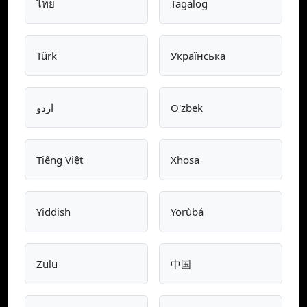
ไทย
Tagalog
Türk
Українська
اردو
O'zbek
Tiếng Việt
Xhosa
Yiddish
Yorùbá
Zulu
中国