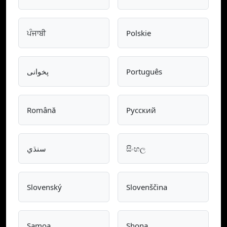
ਪੰਜਾਬੀ
Polskie
پخوانی
Português
Română
Pусский
سنڌي
සිංහල
Slovenský
Slovenščina
Samoa
Shona