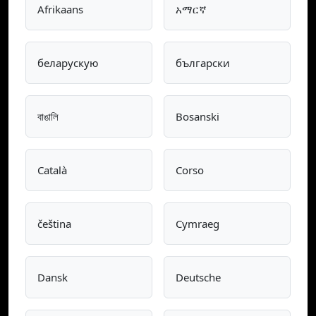
Afrikaans
አማርኛ
беларускую
български
বাঙালি
Bosanski
Català
Corso
čeština
Cymraeg
Dansk
Deutsche