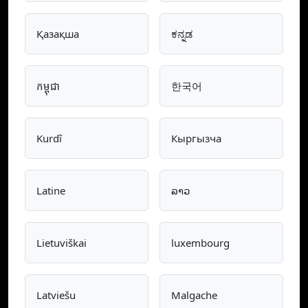
Қазақша
ಕನ್ನಡ
កម្ពុជា
한국어
Kurdî
Кыргызча
Latine
ລາວ
Lietuviškai
luxembourg
Latviešu
Malgache