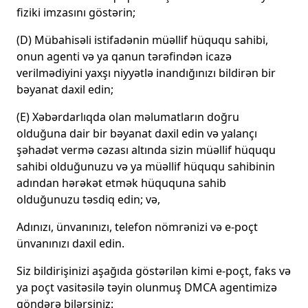
fiziki imzasını göstərin;
(D) Mübahisəli istifadənin müəllif hüququ sahibi,
onun agenti və ya qanun tərəfindən icazə
verilmədiyini yaxşı niyyətlə inandığınızı bildirən bir
bəyanat daxil edin;
(E) Xəbərdarlıqda olan məlumatların doğru
olduğuna dair bir bəyanat daxil edin və yalançı
şəhadət vermə cəzası altında sizin müəllif hüququ
sahibi olduğunuzu və ya müəllif hüququ sahibinin
adından hərəkət etmək hüququna sahib
olduğunuzu təsdiq edin; və,
Adınızı, ünvanınızı, telefon nömrənizi və e-poçt
ünvanınızı daxil edin.
Siz bildirişinizi aşağıda göstərilən kimi e-poçt, faks və
ya poçt vasitəsilə təyin olunmuş DMCA agentimizə
göndərə bilərsiniz: