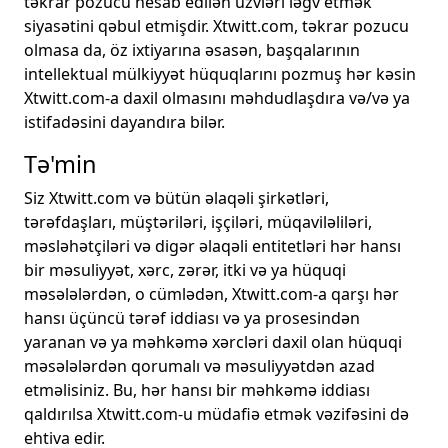
təkrar pozucu hesab edilən üzvləri ləğv etmək
siyasətini qəbul etmişdir. Xtwitt.com, təkrar pozucu
olmasa da, öz ixtiyarına əsasən, başqalarının
intellektual mülkiyyət hüquqlarını pozmuş hər kəsin
Xtwitt.com-a daxil olmasını məhdudlaşdıra və/və ya
istifadəsini dayandıra bilər.
Tə'min
Siz Xtwitt.com və bütün əlaqəli şirkətləri,
tərəfdaşları, müştəriləri, işçiləri, müqaviləliləri,
məsləhətçiləri və digər əlaqəli entitetləri hər hansı
bir məsuliyyət, xərc, zərər, itki və ya hüquqi
məsələlərdən, o cümlədən, Xtwitt.com-a qarşı hər
hansı üçüncü tərəf iddiası və ya prosesindən
yaranan və ya məhkəmə xərcləri daxil olan hüquqi
məsələlərdən qorumalı və məsuliyyətdən azad
etməlisiniz. Bu, hər hansı bir məhkəmə iddiası
qaldırılsa Xtwitt.com-u müdafiə etmək vəzifəsini də
ehtiva edir.