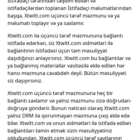
İstifadəçi tərəfindən təqdim edilən və
istifadəçilərdən toplanan İstifadəçi məlumatlarından
başqa, Xtwitt.com üçüncü tərəf məzmunu və ya
məlumatı toplayır və ya saxlamır.
Xtwitt.com ilə üçüncü tərəf məzmununa bağlantı
istifadə edərkən, siz Xtwitt.com xidmətləri ilə
bağlantının istifadəsi üçün tam məsuliyyət
daşıdığınızı anlayırsınız. Xtwitt.com bu bağlantılar və
ya bağlanmış materiallar vasitəsilə əldə edilən hər
hansı məzmuna cavabdeh deyil. Bütün məsuliyyəti
siz daşıyırsınız.
Xtwitt.com üçüncü tərəf məzmununa heç bir
bağlantı saxlamır və yalnız məzmunu sizə doğrudan-
doğruya göndərir. Bunun nəticəsi olaraq Xtwitt.com
yalnız DRM ilə qorunmayan məzmuna çıxış əldə edə
bilər. Xtwitt.com və onun xidmətləri ilə istifadə edilən
bağlantıları təmin etmək sizin məsuliyyətiniz
olduğundan, Xtwitt.com üçüncü tərəf saytlarının