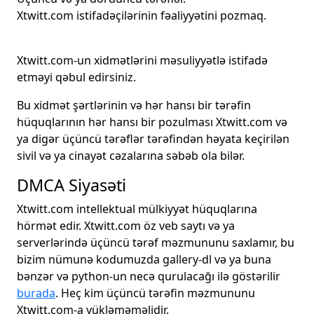
Xtwitt.com istifadəçilərinin fəaliyyətini pozmaq.
Xtwitt.com-un xidmətlərini məsuliyyətlə istifadə
etməyi qəbul edirsiniz.
Bu xidmət şərtlərinin və hər hansı bir tərəfin
hüquqlarının hər hansı bir pozulması Xtwitt.com və
ya digər üçüncü tərəflər tərəfindən həyata keçirilən
sivil və ya cinayət cəzalarına səbəb ola bilər.
DMCA Siyasəti
Xtwitt.com intellektual mülkiyyət hüquqlarına
hörmət edir. Xtwitt.com öz veb saytı və ya
serverlərində üçüncü tərəf məzmununu saxlamır, bu
bizim nümunə kodumuzda gallery-dl və ya buna
bənzər və python-un necə qurulacağı ilə göstərilir
burada
. Heç kim üçüncü tərəfin məzmununu
Xtwitt.com-a yükləməməlidir.