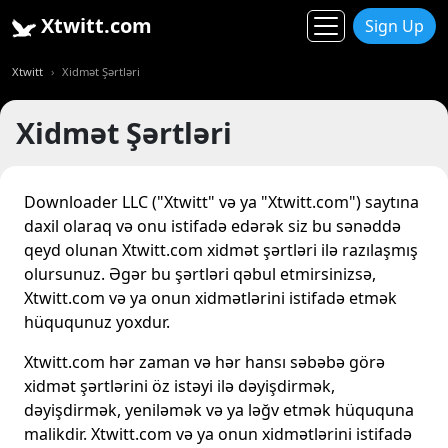
Xtwitt.com
Sign Up
Xtwitt
Xidmət Şərtləri
Xidmət Şərtləri
Downloader LLC ("Xtwitt" və ya "Xtwitt.com") saytına
daxil olaraq və onu istifadə edərək siz bu sənəddə
qeyd olunan Xtwitt.com xidmət şərtləri ilə razılaşmış
olursunuz. Əgər bu şərtləri qəbul etmirsinizsə,
Xtwitt.com və ya onun xidmətlərini istifadə etmək
hüququnuz yoxdur.
Xtwitt.com hər zaman və hər hansı səbəbə görə
xidmət şərtlərini öz istəyi ilə dəyişdirmək,
dəyişdirmək, yeniləmək və ya ləğv etmək hüququna
malikdir. Xtwitt.com və ya onun xidmətlərini istifadə