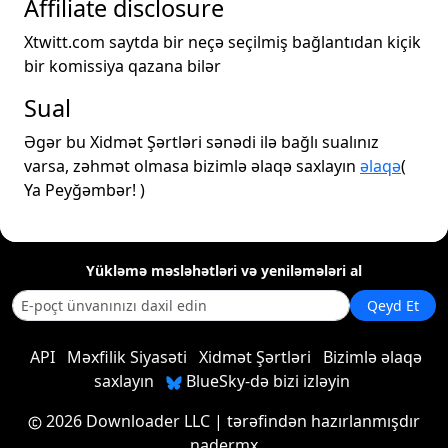
Affiliate disclosure
Xtwitt.com saytda bir neçə seçilmiş bağlantıdan kiçik
bir komissiya qazana bilər
Sual
Əgər bu Xidmət Şərtləri sənədi ilə bağlı sualınız
varsa, zəhmət olmasa bizimlə əlaqə saxlayın
əlaqə
(
Ya Peyğəmbər! )
Yükləmə məsləhətləri və yeniləmələri al
Qeyd Et
API
Məxfilik Siyasəti
Xidmət Şərtləri
Bizimlə əlaqə
saxlayın
BlueSky-də bizi izləyin
2026 Downloader LLC
| tərəfindən hazırlanmışdır
nadermx