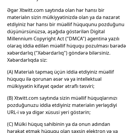
Əgər Xtwitt.com saytında olan hər hansı bir
materialın sizin mülkiyyətinizdə olan ya da nəzarət
etdiyiniz hər hansı bir müəllif hüququnu pozduğunu
düşünürsünüzsə, aşağıda göstərilən Digital
Millennium Copyright Act ("DMCA") agentinə yazılı
olaraq iddia edilən müəllif hüququ pozulması barədə
xəbərdarlıq ("Xəbərdarlıq") göndərə bilərsiniz.
Xəbərdarlıqda siz:
(A) Materialı tapmaq üçün iddia etdiyiniz müəllif
hüququ ilə qorunan əsər və ya intellektual
mülkiyyətin kifayət qədər ətraflı təsviri;
(B) Xtwitt.com saytında sizin müəllif hüquqlarınızı
pozduğunuzu iddia etdiyiniz materialın yerləşdiyi
URL-i və ya digər xüsusi yeri göstərin;
(C) Mülki hüquq sahibinin ya da onun adından
hərəkət etmək hüququ olan şəxsin elektron və ya