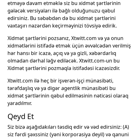
etməyə davam etməklə siz bu xidmət şərtlərinin
gələcək versiyaları ilə bağlı olduğunuzu qəbul
edirsiniz. Bu səbəbdən də bu xidmət şərtlərini
vaxtaşırı nəzərdən keçirməyinizi tövsiyə edirik.
Xidmət şərtlərini pozsanız, Xtwitt.com və ya onun
xidmətlərini istifadə etmək üçün əvvəlcədən verilmiş
hər hansı bir icazə, açıq və ya gizli, xəbərdarlıq
olmadan dərhal ləğv ediləcək. Xtwitt.com-un bu
Xidmət şərtlərini pozmaqla istifadəsi icazəsizdir.
Xtwitt.com ilə heç bir işverən-işçi münasibəti,
tərəfdaşlıq və ya digər agentlik münasibəti bu
xidmət şərtlərinin qəbul edilməsinin nəticəsi olaraq
yaradılmır.
Qeyd Et
Siz bizə aşağıdakıları təsdiq edir və vəd edirsiniz: (A)
siz fərdi şəxssiniz (yəni korporasiya deyil) və qanuni