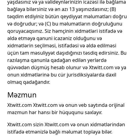
yaşdasınız və ya valideynlərinizin icazəsi ilə bağlama
bağlaya bilərsiniz və ən azı 13 yaşınızdasınız; (B)
təqdim etdiyiniz bütün qeydiyyat məlumatları doğru
və doğrudur; və (C) bu məlumatların doğruluğunu
qoruyacaqsınız. Siz həmçinin xidmətləri istifadə və
əldə etməyə qanuni icazəniz olduğunu və
xidmətlərin seçilməsi, istifadəsi və əldə edilməsi
üçün tam məsuliyyət daşıdığınızı təsdiq edirsiniz. Bu
razılaşma qanunla qadağan edilən yerlərdə
qüvvədən düşmüş hesab olunur və Xtwitt.com və ya
onun xidmətlərinə bu cür jurisdiksiyalarda daxil
olmaq qadağandır.
Məzmun
Xtwitt.com Xtwitt.com və onun veb saytında orijinal
məzmun hər hansı bir hüququnu saxlayır.
Xtwitt.com sizin Xtwitt.com və onun xidmətlərindən
istifadə etmənizlə bağlı məlumat toplaya bilər.