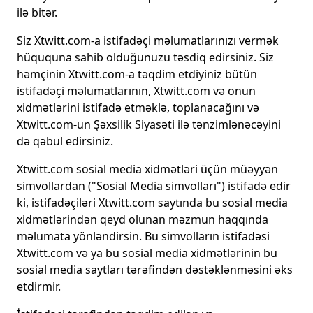
ilə bitər.
Siz Xtwitt.com-a istifadəçi məlumatlarınızı vermək
hüququna sahib olduğunuzu təsdiq edirsiniz. Siz
həmçinin Xtwitt.com-a təqdim etdiyiniz bütün
istifadəçi məlumatlarının, Xtwitt.com və onun
xidmətlərini istifadə etməklə, toplanacağını və
Xtwitt.com-un Şəxsilik Siyasəti ilə tənzimlənəcəyini
də qəbul edirsiniz.
Xtwitt.com sosial media xidmətləri üçün müəyyən
simvollardan ("Sosial Media simvolları") istifadə edir
ki, istifadəçiləri Xtwitt.com saytında bu sosial media
xidmətlərindən qeyd olunan məzmun haqqında
məlumata yönləndirsin. Bu simvolların istifadəsi
Xtwitt.com və ya bu sosial media xidmətlərinin bu
sosial media saytları tərəfindən dəstəklənməsini əks
etdirmir.