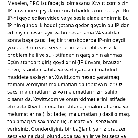
Məsələn, PRO istifadəçisi olmasanız Xtwitt.com sizin
IP ünvanınızı qeydlərin sürəti həddi üçün toplayır. Bu
IP-ni qeyd edilən video və ya səslə əlaqələndirmir. Bu
IP-nin gündəlik həddi çatana qədər qeydin bu IP-dən
edildiyini hesablayır və bu hesablama 24 saatdan
sonra başa çatır. Heç bir transkoderdə IP-nin qeydi
yoxdur. Bizim veb serverlərimiz də təhlükəsizlik,
problem həlli və sui-istifadənin qarşısının alınması
üçün standart giriş qeydlərini (IP ünvanı, brauzer
növü, istənilən səhifə və vaxt işarəsini) məhdud
müddətə saxlayırlar. Xtwitt.com hesab yaratmaq
zamanı verdiyiniz məlumatları da toplaya bilər. Öz
şəxsi məlumatlarınızı və məlumatlarınızın sahibi
olsanız da, Xtwitt.com və onun xidmətlərini istifadə
etməklə Xtwitt.com-a bu istifadəçi məlumatlarına və
məlumatlarına ("İstifadəçi məlumatları") daxil olmaq,
toplamaq və saxlamaq üçün icazə və lisenziyanı
verirsiniz. Göndərdiyiniz bir bağlantı yalnız brauzer
sessiyasına daxil olunduqda saxlanılır və bu sessiya