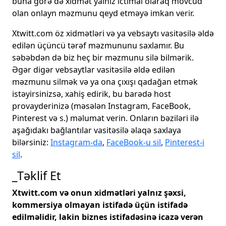
buna görə də xidmət yalnız ictimai olaraq mövcud
olan onlayn məzmunu qeyd etməyə imkan verir.
Xtwitt.com öz xidmətləri və ya vebsaytı vasitəsilə əldə
edilən üçüncü tərəf məzmununu saxlamır. Bu
səbəbdən də biz heç bir məzmunu silə bilmərik.
Əgər digər vebsaytlar vasitəsilə əldə edilən
məzmunu silmək və ya ona çıxışı qadağan etmək
istəyirsinizsə, xahiş edirik, bu barədə host
provayderinizə (məsələn Instagram, FaceBook,
Pinterest və s.) məlumat verin. Onların bəziləri ilə
aşağıdakı bağlantılar vasitəsilə əlaqə saxlaya
bilərsiniz:
Instagram-da
,
FaceBook-u sil
,
Pinterest-i
sil
.
_Təklif Et
Xtwitt.com və onun xidmətləri yalnız şəxsi,
kommersiya olmayan istifadə üçün istifadə
edilməlidir, lakin biznes istifadəsinə icazə verən