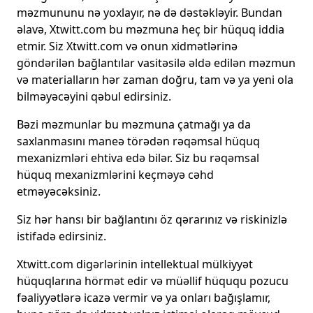
məzmununu nə yoxlayır, nə də dəstəkləyir. Bundan
əlavə, Xtwitt.com bu məzmuna heç bir hüquq iddia
etmir. Siz Xtwitt.com və onun xidmətlərinə
göndərilən bağlantılar vasitəsilə əldə edilən məzmun
və materialların hər zaman doğru, tam və ya yeni ola
bilməyəcəyini qəbul edirsiniz.
Bəzi məzmunlar bu məzmuna çatmağı ya da
saxlanmasını maneə törədən rəqəmsal hüquq
mexanizmləri ehtiva edə bilər. Siz bu rəqəmsal
hüquq mexanizmlərini keçməyə cəhd
etməyəcəksiniz.
Siz hər hansı bir bağlantını öz qərarınız və riskinizlə
istifadə edirsiniz.
Xtwitt.com digərlərinin intellektual mülkiyyət
hüquqlarına hörmət edir və müəllif hüququ pozucu
fəaliyyətlərə icazə vermir və ya onları bağışlamır,