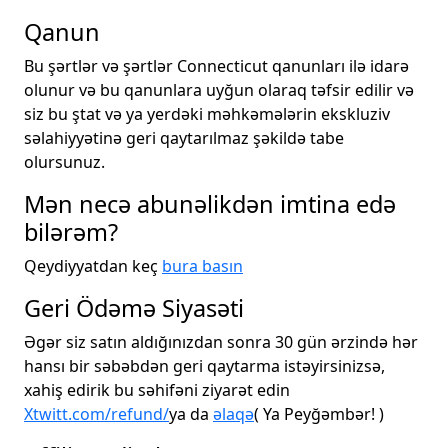
Qanun
Bu şərtlər və şərtlər Connecticut qanunları ilə idarə
olunur və bu qanunlara uyğun olaraq təfsir edilir və
siz bu ştat və ya yerdəki məhkəmələrin ekskluziv
səlahiyyətinə geri qaytarılmaz şəkildə tabe
olursunuz.
Mən necə abunəlikdən imtina edə
bilərəm?
Qeydiyyatdan keç
bura basın
Geri Ödəmə Siyasəti
Əgər siz satın aldığınızdan sonra 30 gün ərzində hər
hansı bir səbəbdən geri qaytarma istəyirsinizsə,
xahiş edirik bu səhifəni ziyarət edin
Xtwitt.com/refund/
ya da
əlaqə
( Ya Peyğəmbər! )