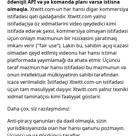
ödənişli API və ya komanda planı varsa istisna
olmaqla.
Xtwitt.com-un hər hansı digər kommersiya
istifadəsi qəti qadağandır. Xtwitt.com yalnız
istifadəçiyə öz xidmətlərini video qeydedici kimi
istifadə edərək şəxsi, kommersiya olmayan istifadəsi
üçün onlayn məzmunun bir nüsxəsini yaratmaq
imkanı verir ("fair use"). Lakin bu, sahibin açıq icazəsi
olmadan qeyd edilmiş videonu hər hansı ictimai
platformada yayımlamağı da əhatə etmir. Üçüncü
tərəf məzmun hər hansı istifadəsi bu məzmunun və
onun intellektual mülkiyyətinin sahibi tərəfindən
icazə verilməlidir. İstifadəçi Xtwitt.com-un istifadəsi
üçün tam məsuliyyət daşıyır. Xtwitt.com yalnız texniki
xidmət təminatçısı kimi fəaliyyət göstərir.
Daha çox, siz razılaşmısınız:
Anti-piracy qanunları da daxil olmaqla, sizin
yurisdiksiyanızda olan hər hansı qanunu pozmayın.
Üçüncü və ya dördüncü tərəflər.