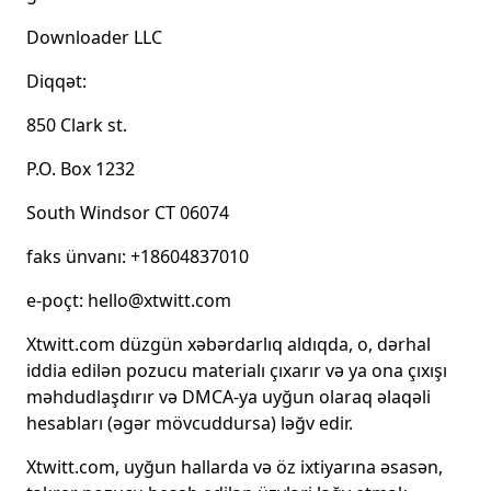
Downloader LLC
Diqqət:
850 Clark st.
P.O. Box 1232
South Windsor CT 06074
faks ünvanı: +18604837010
e-poçt: hello@xtwitt.com
Xtwitt.com düzgün xəbərdarlıq aldıqda, o, dərhal
iddia edilən pozucu materialı çıxarır və ya ona çıxışı
məhdudlaşdırır və DMCA-ya uyğun olaraq əlaqəli
hesabları (əgər mövcuddursa) ləğv edir.
Xtwitt.com, uyğun hallarda və öz ixtiyarına əsasən,